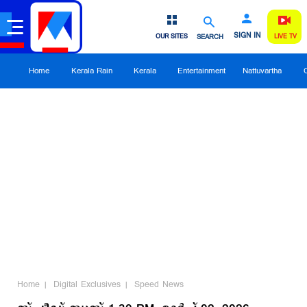
SIGN IN
OUR SITES
SEARCH
LIVE TV
Home
Kerala Rain
Kerala
Entertainment
Nattuvartha
Home
Digital Exclusives
Speed News