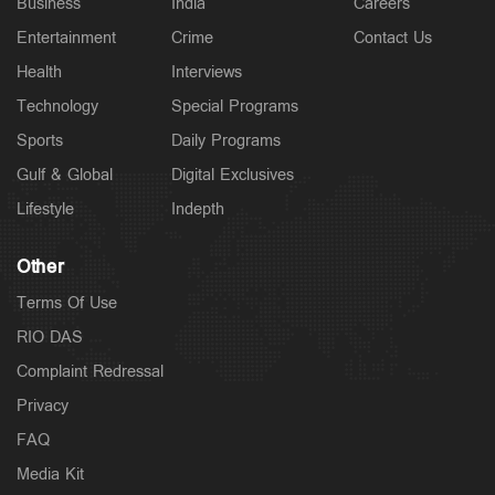
Business
India
Careers
Entertainment
Crime
Contact Us
Health
Interviews
Technology
Special Programs
Sports
Daily Programs
Gulf & Global
Digital Exclusives
Lifestyle
Indepth
Other
Terms Of Use
RIO DAS
Complaint Redressal
Privacy
FAQ
Media Kit