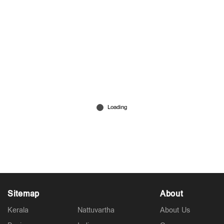
സ്പീഡ് ന്യൂസ് 9.30 PM, ജൂലൈ 29, 2026
Jul 29, 2026
Sitemap
About
Kerala
Nattuvartha
About Us