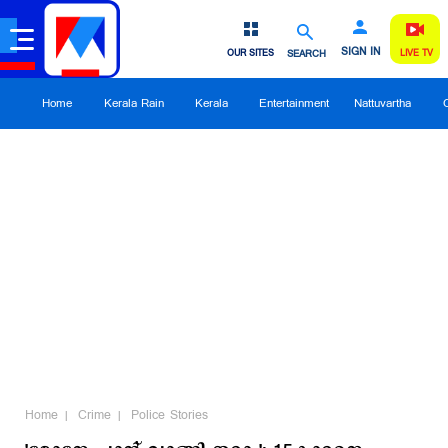
SIGN IN
OUR SITES
SEARCH
LIVE TV
Home
Kerala Rain
Kerala
Entertainment
Nattuvartha
Home
Crime
Police Stories