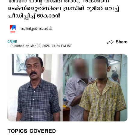
'മോനേ പാന്‍റ് വാങ്ങി തരാം'; 15കാരനെ
ടെക്സ്റ്റൈൽസിലെ ഡ്രസിങ് റൂമില്‍ വെച്ച്
പീഡിപ്പിച്ച് 60കാരന്‍
ഡിജിറ്റല്‍ ഡസ്ക്
Share
CRIME
Published on Mar 02, 2026, 04:24 PM IST
TOPICS COVERED