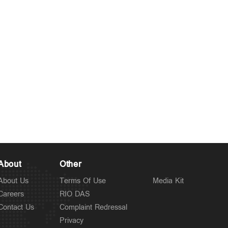
Jan 01, 2026
About
Other
About Us
Terms Of Use
Media Kit
Careers
RIO DAS
Contact Us
Complaint Redressal
Privacy