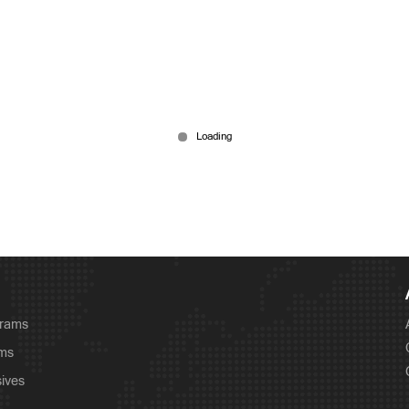
grams
ams
sives