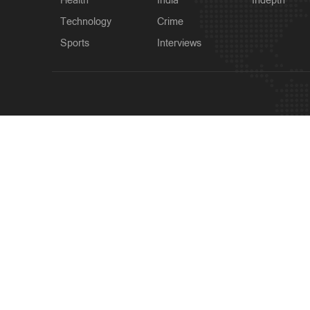
Health
India
Indepth
Technology
Crime
Sports
Interviews