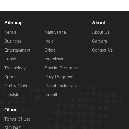
Sitemap
About
Kerala
Nattuvartha
About Us
Business
India
Careers
Entertainment
Crime
Contact Us
Health
Interviews
Technology
Special Programs
Sports
Daily Programs
Gulf & Global
Digital Exclusives
Lifestyle
Indepth
Other
Terms Of Use
RIO DAS