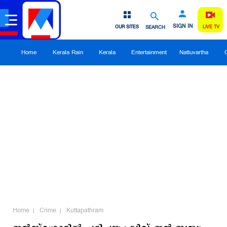
SIGN IN
OUR SITES
SEARCH
LIVE TV
Home
Kerala Rain
Kerala
Entertainment
Nattuvartha
Home
Crime
Kuttapathram