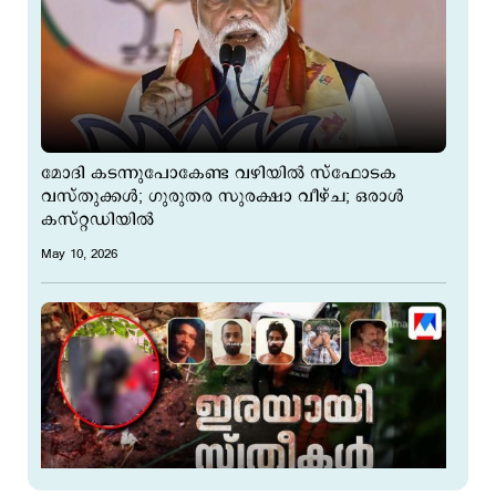
മോദി കടന്നുപോകേണ്ട വഴിയില്‍ സ്ഫോടക
വസ്തുക്കള്‍; ഗുരുതര സുരക്ഷാ വീഴ്ച; ഒരാൾ
കസ്റ്റഡിയിൽ
May 10, 2026