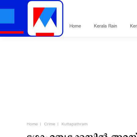
Home
Kerala Rain
Ker
Home
Crime
Kuttapathram