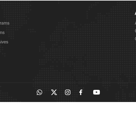
grams
ams
sives