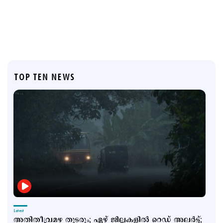
TOP TEN NEWS
Latest
അതിതീവ്രമഴ തുടരും; ഏഴ് ജില്ലകളില്‍ റെഡ് അലര്‍ട്ട്;