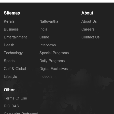
Sitemap
About
Kerala
Nattuvartha
About Us
Business
India
Careers
Latest
കനത്ത മഴ: എട്ട് ജില്ലകളിലെ വിദ്യാഭ്യാസ
Entertainment
Crime
Contact Us
സ്ഥാപനങ്ങള്‍ക്ക് ഇന്ന് അവധി
2 hours ago
Health
Interviews
Technology
Special Programs
Sports
Daily Programs
Gulf & Global
Digital Exclusives
Lifestyle
Indepth
Other
Terms Of Use
RIO DAS