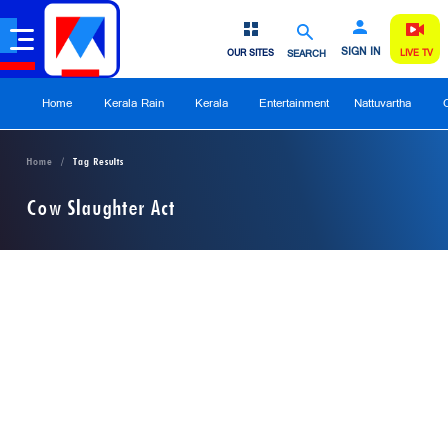
SIGN IN
OUR SITES
SEARCH
LIVE TV
Home
Kerala Rain
Kerala
Entertainment
Nattuvartha
Home
Tag Results
Cow Slaughter Act