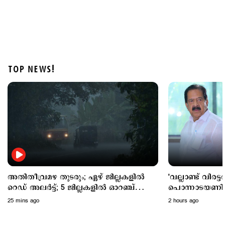
TOP NEWS!
States
ജോസഫ് വിജയ്–സംഗീത വിവാഹമോചന കേസ്
ഇന്ന് കോടതിയില്‍
1 hour ago
അതിതീവ്രമഴ തുടരും; ഏഴ് ജില്ലകളില്‍
'വല്ലാണ്ട് വിരട
റെഡ് അലര്‍ട്ട്; 5 ജില്ലകളില്‍ ഓറഞ്ച്
പൊന്നാടയണിയിക്
അലര്‍ട്ട്
വെല്ലുവിളി തുടര
25 mins ago
2 hours ago