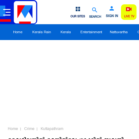
SIGN IN
OUR SITES
SEARCH
LIVE TV
Home
Kerala Rain
Kerala
Entertainment
Nattuvartha
Home
Crime
Kuttapathram