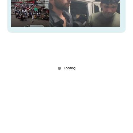
എയര്‍ബാഗ് നീക്കി എംഡിഎംഎ ഒളിപ്പിച്ചു;
പൊലീസിനെ കണ്ട് പരുങ്ങി, കയ്യോടെ പൊക്കി
May 16, 2026