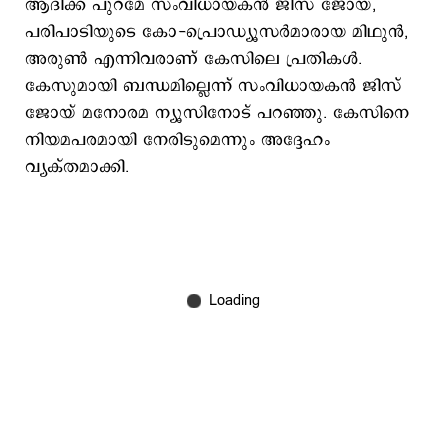
ആദിക്ക് പുറമേ സംവിധായകൻ ജിസ് ജോയ്,
പരിപാടിയുടെ കോ-പ്രൊഡ്യൂസർമാരായ മിഥുൻ,
അരുൺ എന്നിവരാണ് കേസിലെ പ്രതികൾ.
കേസുമായി ബന്ധമില്ലെന്ന് സംവിധായകൻ ജിസ്
ജോയ് മനോരമ ന്യൂസിനോട് പറഞ്ഞു. കേസിനെ
നിയമപരമായി നേരിടുമെന്നും അദ്ദേഹം
വ്യക്തമാക്കി.