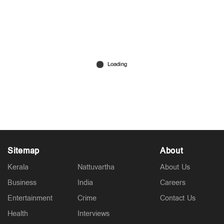
പ്രണയത്തിൽ നിന്നും പിന്‍മാറിയില്ല; യുവതിക്ക്
നേരെ ലൈംഗിക അതിക്രമം നടത്തിയ ശേഷം
ക്രൂരമര്‍ദ്ദനം
May 25, 2026
Sitemap
About
Kerala
Nattuvartha
About Us
Business
India
Careers
Entertainment
Crime
Contact Us
Health
Interviews