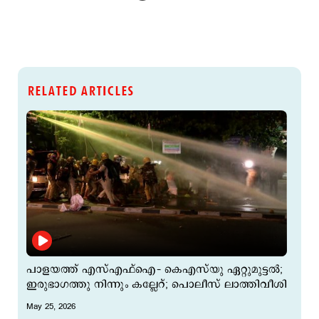
RELATED ARTICLES
പാളയത്ത് എസ്എഫ്ഐ– കെഎസ്‌യു ഏറ്റുമുട്ടല്‍;
ഇരുഭാഗത്തു നിന്നും കല്ലേറ്; പൊലീസ് ലാത്തിവീശി
May 25, 2026