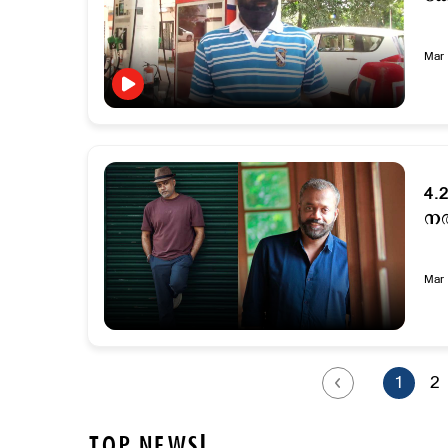
Mar 
4.
നൽ
Mar 
1
2
TOP NEWS!