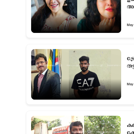
അ
May 
ട്
തട
May 
കലാഗൃഹം
കേ