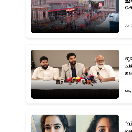
ഇട
ക്
Jun 
ദു
ചമ
മല
May 
‘വ
ഉണ