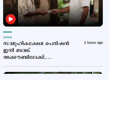
Latest
സാമൂഹികക്ഷേമ പെൻഷൻ
2 hours ago
ഇനി ബാങ്ക്
അക്കൗണ്ടിലേക്ക്;
സഹകരണ ബാങ്കുകളെ
ഒഴിവാക്കി
Latest