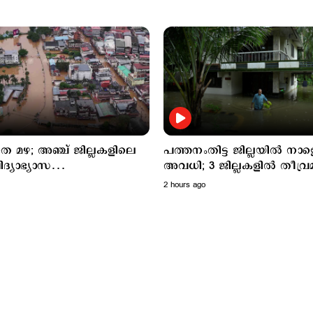
 അഞ്ച് ജില്ലകളിലെ
പത്തനംതിട്ട ജില്ലയില്‍ നാള
ിദ്യാഭ്യാസ
അവധി; 3 ജില്ലകളില്‍ തീവ്ര
ങ്ങള്‍ക്കും നാളെ അവധി
മുന്നറിയിപ്പ്
2 hours ago