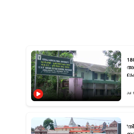
18
അമ
ലക
Jul 
'ത