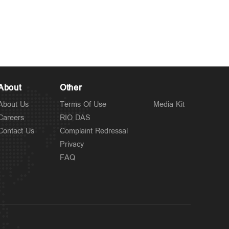
Latest
കുന്നംകുളത്ത് സ്വകാര്യ
4 hours ago
ബസ് അഞ്ച് വാഹനങ്ങളിൽ
ഇടിച്ച് രണ്ട് മരണം; 18
പേർക്ക് പരുക്ക്
About
Other
About Us
Terms Of Use
Media Kit
Careers
RIO DAS
Contact Us
Complaint Redressal
Privacy
FAQ
Latest
അതിശക്തമായ മഴ തുടരും;
6 hours ago
മൂന്ന് ജില്ലകളില്‍ റെ‍ഡ്