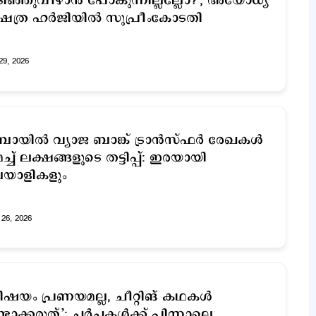
ിഞ്ഞുവീഴാൻ പോകുന്നില്ലല്ലോ?'; അയോധ്യ
ഷേത്ര ഹർജിയിൽ സുപ്രീംകോടതി
29, 2026
ബായില്‍ വ്യാജ ബാങ്ക് ട്രാൻസ്ഫർ രേഖകൾ
ച്ച് ലക്ഷങ്ങളുടെ തട്ടിപ്പ്: ഇരയായി
യാളികളും
26, 2026
ിഷയം പ്രണയമല്ല, ചീറ്റിങ് കഥകള്‍
്ടാക്കരുത്’; ചര്‍ച്ചകള്‍ക്ക് പിന്നാലെ