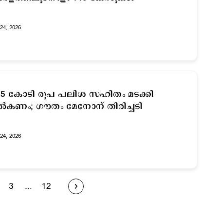
24, 2026
25 കോടി രൂപ പലിശ സഹിതം മടക്കി
കണം; ഗൗതം മേനോന് തിരിച്ചടി
24, 2026
3
...
12