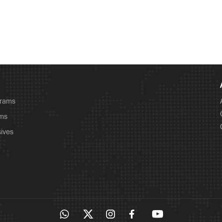
grams
ams
sives