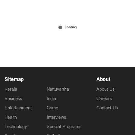
80 ലക്ഷം മോചനദ്രവ്യം നൽകി ജയിൽ
മോചിതനായി; തട്ടുകടയുടെ മറവിൽ എംഡിഎംഎ
വിറ്റ് പിടിയില്‍
Jul 16, 2026
Sitemap
About
Kerala
Nattuvartha
About Us
Business
India
Careers
Entertainment
Crime
Contact Us
Health
Interviews
Technology
Special Programs