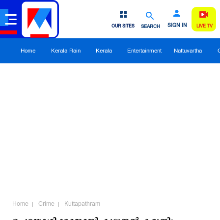
SIGN IN
OUR SITES
SEARCH
LIVE TV
Home
Kerala Rain
Kerala
Entertainment
Nattuvartha
Home
Crime
Kuttapathram