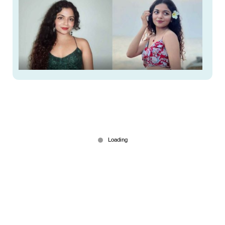
‘ആ വിഡിയോ ഒരു നിമിഷത്തെ എടുത്തുചാട്ടം’;
മാപ്പ് പറഞ്ഞ് ഹൻസിക; സബ്സ്ക്രിപ്ഷൻ ഫീ
കൂട്ടിയതിലും വിശദീകരണം
May 29, 2026