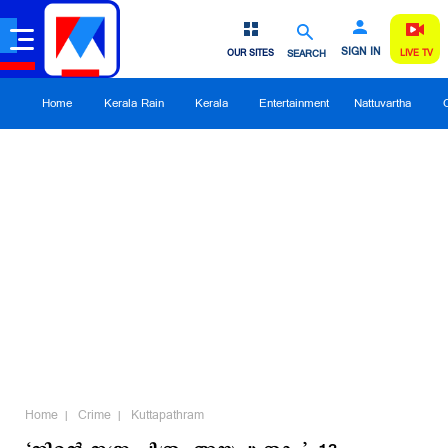
SIGN IN
OUR SITES
SEARCH
LIVE TV
Home
Kerala Rain
Kerala
Entertainment
Nattuvartha
Home
Crime
Kuttapathram