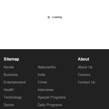
‘പറയാന്‍ എനിക്കു തന്നെ ചമ്മൽ തോന്നുന്നു’;
ഇന്‍സ്റ്റയില്‍‌ സബ്‌സ്‌ക്രിപ്‌ഷനുമായി മഞ്ജു
പത്രോസ്
May 18, 2026
Sitemap
About
Kerala
Nattuvartha
About Us
Business
India
Careers
Entertainment
Crime
Contact Us
Health
Interviews
Technology
Special Programs
Sports
Daily Programs