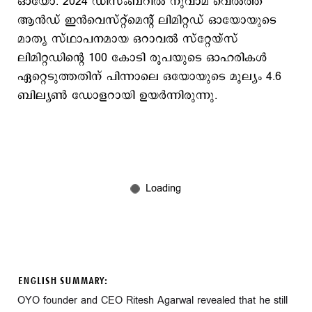
ഓയോ. 2024 ഡിസംബറിൽ നുവാമ വെൽത്ത്
ആൻഡ് ഇൻവെസ്റ്റ്‌മെന്റ് ലിമിറ്റഡ് ഓയോയുടെ
മാതൃ സ്ഥാപനമായ ഒറാവൽ സ്റ്റേയ്‌സ്
ലിമിറ്റഡിന്റെ 100 കോടി രൂപയുടെ ഓഹരികൾ
ഏറ്റെടുത്തതിന് പിന്നാലെ ഒയോയുടെ മൂല്യം 4.6
ബില്യൺ ഡോളറായി ഉയർന്നിരുന്നു.
ENGLISH SUMMARY:
OYO founder and CEO Ritesh Agarwal revealed that he still