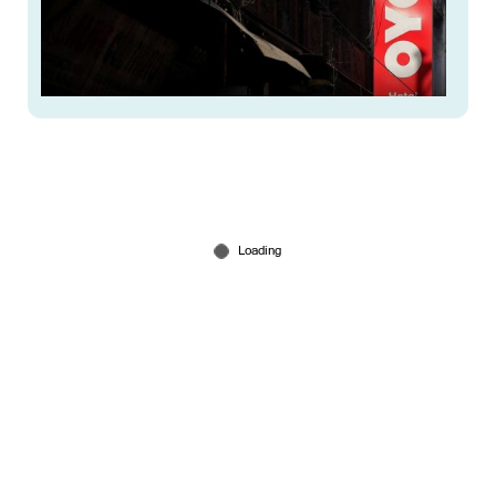
അവിവാഹിതരായ കപ്പിള്‍സിന് ഇനി ഓയോയില്‍
മുറി കിട്ടില്ല; ചെക്ക്-ഇൻ പോളിസിയില്‍ മാറ്റം
Jan 05, 2025