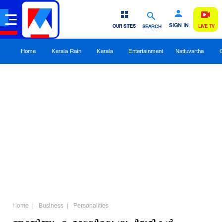
SIGN IN
OUR SITES
SEARCH
LIVE TV
Home
Kerala Rain
Kerala
Entertainment
Nattuvartha
Home
Business
Personalities