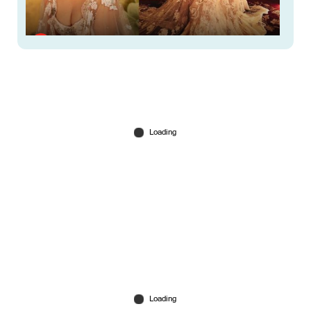
കരീന കപൂർ മുത്തൂറ്റ് മർക്കന്റൈൻ ബ്രാൻഡ്
അംബാസിഡറായി തുടരും
Jan 31, 2026
മലയാളികളില്‍ മുന്നില്‍ യൂസഫലി;
കുടുംബങ്ങളില്‍ മുത്തൂറ്റ്; അതിസമ്പന്നരായ 100