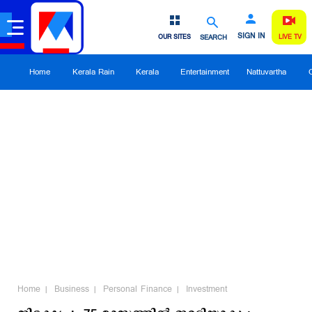
SIGN IN
OUR SITES
SEARCH
LIVE TV
Home
Kerala Rain
Kerala
Entertainment
Nattuvartha
Home
Business
Personal Finance
Investment