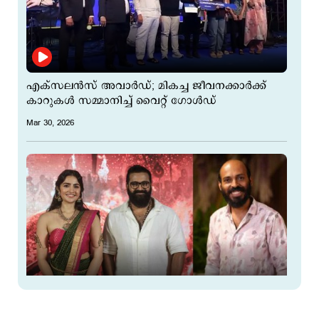
എക്സലൻസ് അവാർഡ്; മികച്ച ജീവനക്കാർക്ക്
കാറുകൾ സമ്മാനിച്ച് വൈറ്റ് ഗോൾഡ്
Mar 30, 2026
രുക്മിണി വസന്തിനെയും രാജ് ബി ഷെട്ടിയെയും