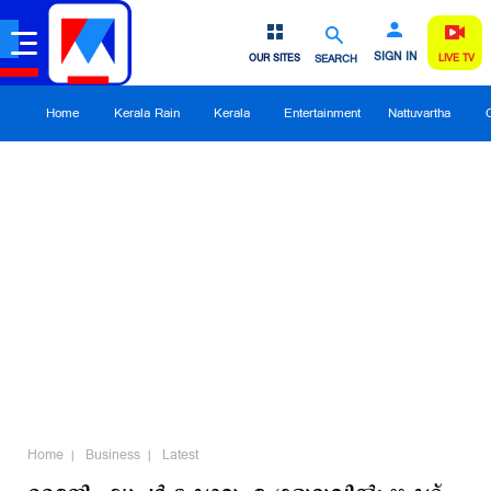
SIGN IN
OUR SITES
SEARCH
LIVE TV
Home
Kerala Rain
Kerala
Entertainment
Nattuvartha
Home
Business
Latest