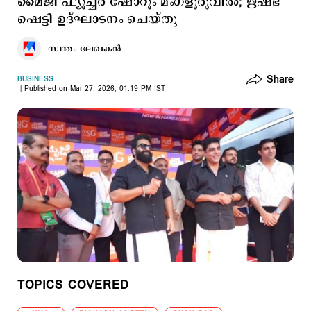
മൈജി ഫ്യൂച്ചർ ഷോറൂം മംഗളൂരുവിൽ; ഋഷഭ്
ഷെട്ടി ഉദ്ഘാടനം ചെയ്തു
സ്വന്തം ലേഖകൻ
Share
BUSINESS
Published on Mar 27, 2026, 01:19 PM IST
TOPICS COVERED