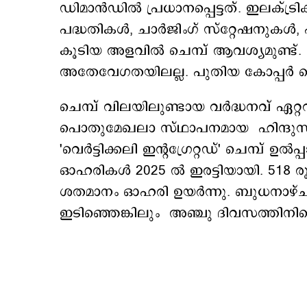
ഡിമാന്‍ഡില്‍ പ്രധാനപ്പെട്ടത്. ഇല
പദ്ധതികൾ, ചാർജിംഗ് സ്റ്റേഷനുകൾ,
കൂടിയ അളവിൽ ചെമ്പ് ആവശ്യമുണ്ട്. 
അതേവേഗതയിലല്ല. പുതിയ കോപ്പര്‍
ചെമ്പ് വിലയിലുണ്ടായ വർദ്ധനവ് ഏറ്
പൊതുമേഖലാ സ്ഥാപനമായ ഹിന്ദുസ്ഥ
'വെർട്ടിക്കലി ഇന്റഗ്രേറ്റഡ്' ചെമ്പ് ഉ
ഓഹരികള്‍ 2025 ല്‍ ഇരട്ടിയായി. 518 
ശതമാനം ഓഹരി ഉയര്‍ന്നു. ബുധനാഴ്ച ല
ഇടിഞ്ഞെങ്കിലും അഞ്ചു ദിവസത്തിനി