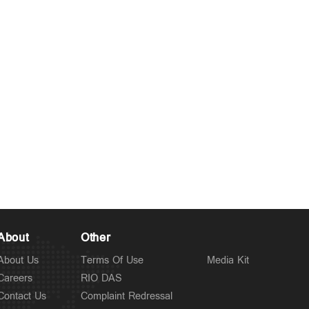
About
Other
About Us
Terms Of Use
Media Kit
Careers
RIO DAS
Contact Us
Complaint Redressal