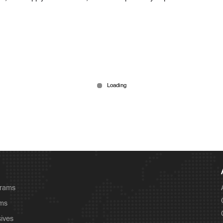
grams
ams
sives