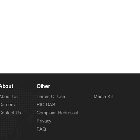
About
Other
About Us
Terms Of Use
Media Kit
Careers
RIO DAS
Contact Us
Complaint Redressal
Privacy
FAQ