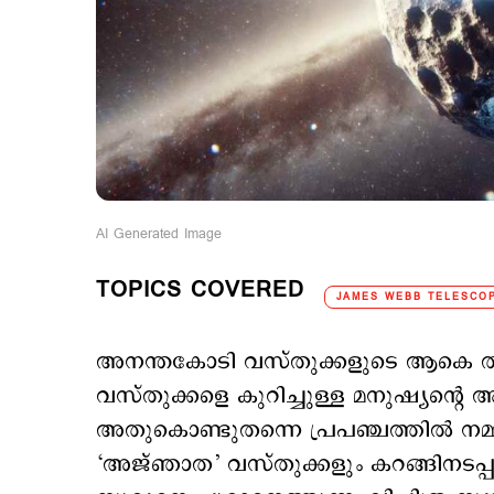
AI Generated Image
TOPICS COVERED
JAMES WEBB TELESCO
അനന്തകോടി വസ്തുക്കളുടെ ആകെ തുക
വസ്തുക്കളെ കുറിച്ചുള്ള മനുഷ്യന്‍റ
അതുകൊണ്ടുതന്നെ പ്രപഞ്ചത്തില്‍ നമ
‘അ‍‍ജ്ഞാത’ വസ്തുക്കളും കറങ്ങിനടപ്പു