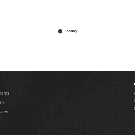
grams
ams
sives