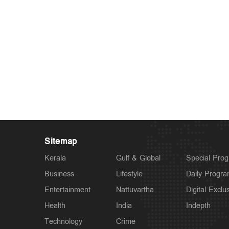
Sitemap
Kerala
Gulf & Global
Special Pro
Business
Lifestyle
Daily Progr
Entertainment
Nattuvartha
Digital Exclu
Health
India
Indepth
Technology
Crime