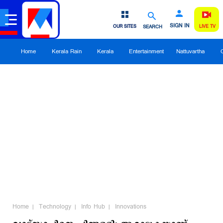
SIGN IN
OUR SITES
SEARCH
LIVE TV
Home
Kerala Rain
Kerala
Entertainment
Nattuvartha
Home
Technology
Info Hub
Innovations