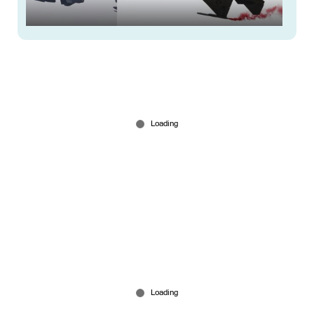
പാക് സൈനിക മേഖലയില്‍ എ.ഐ; പട്ടികയില്‍
ക്രൂയ്സ് മിസൈലും ഷാപ്പർ ഡ്രോണും
Feb 20, 2025
സ്റ്റാൻഡേർഡ് സ്‍മാർട്ട്‌ഫോണിലൂടെ സാറ്റ്‌ലൈറ്റ്
വീഡിയോ കോള്‍; ചരിത്രമെഴുതി വൊഡഫോണ്‍