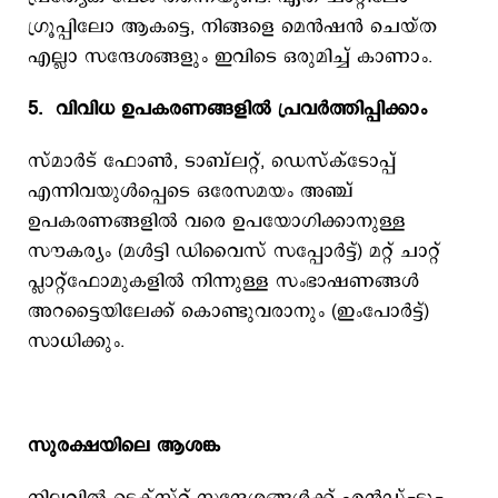
ഗ്രൂപ്പിലോ ആകട്ടെ, നിങ്ങളെ മെൻഷൻ ചെയ്ത
എല്ലാ സന്ദേശങ്ങളും ഇവിടെ ഒരുമിച്ച് കാണാം.
5. വിവിധ ഉപകരണങ്ങളില്‍ പ്രവര്‍ത്തിപ്പിക്കാം
സ്മാർട് ഫോൺ, ടാബ്‌ലറ്റ്, ഡെസ്ക്ടോപ്പ്
എന്നിവയുൾപ്പെടെ ഒരേസമയം അഞ്ച്
ഉപകരണങ്ങളിൽ വരെ ഉപയോഗിക്കാനുള്ള
സൗകര്യം (മൾട്ടി ഡിവൈസ് സപ്പോർട്ട്) മറ്റ് ചാറ്റ്
പ്ലാറ്റ്‌ഫോമുകളിൽ നിന്നുള്ള സംഭാഷണങ്ങൾ
അറട്ടൈയിലേക്ക് കൊണ്ടുവരാനും (ഇംപോർട്ട്)
സാധിക്കും.
സുരക്ഷയിലെ ആശങ്ക