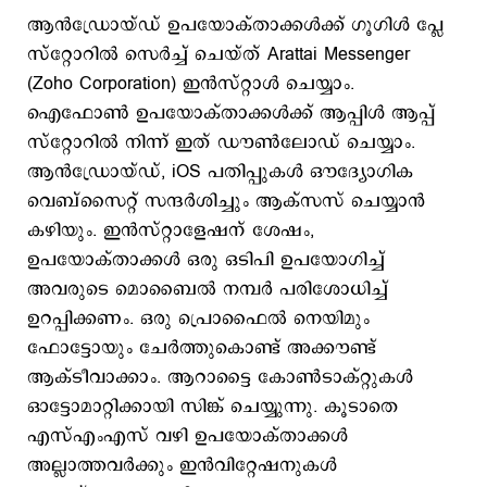
ആൻഡ്രോയ്‌ഡ് ഉപയോക്താക്കൾക്ക് ഗൂഗിൾ പ്ലേ
സ്റ്റോറിൽ സെർച്ച് ചെയ്‌ത് Arattai Messenger
(Zoho Corporation) ഇൻസ്റ്റാൾ ചെയ്യാം.
ഐഫോൺ ഉപയോക്താക്കൾക്ക് ആപ്പിൾ ആപ്പ്
സ്റ്റോറിൽ നിന്ന് ഇത് ഡൗൺലോഡ് ചെയ്യാം.
ആൻഡ്രോയ്‌ഡ്, iOS പതിപ്പുകൾ ഔദ്യോഗിക
വെബ്സൈറ്റ് സന്ദർശിച്ചും ആക്‌സസ് ചെയ്യാൻ
കഴിയും. ഇൻസ്റ്റാളേഷന് ശേഷം,
ഉപയോക്താക്കൾ ഒരു ഒടിപി ഉപയോഗിച്ച്
അവരുടെ മൊബൈൽ നമ്പർ പരിശോധിച്ച്
ഉറപ്പിക്കണം. ഒരു പ്രൊഫൈൽ നെയിമും
ഫോട്ടോയും ചേർത്തുകൊണ്ട് അക്കൗണ്ട്
ആക്‌ടീവാക്കാം. ആറാട്ടൈ കോൺടാക്റ്റുകൾ
ഓട്ടോമാറ്റിക്കായി സിങ്ക് ചെയ്യുന്നു. കൂടാതെ
എസ്എംഎസ് വഴി ഉപയോക്താക്കൾ
അല്ലാത്തവർക്കും ഇൻവിറ്റേഷനുകൾ