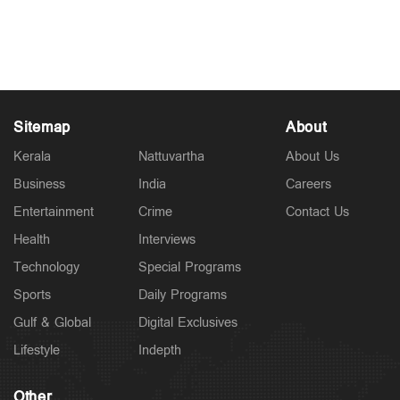
Jan 31, 2025
Sitemap
About
Kerala
Nattuvartha
About Us
Business
India
Careers
Entertainment
Crime
Contact Us
Health
Interviews
Technology
Special Programs
Sports
Daily Programs
Gulf & Global
Digital Exclusives
Lifestyle
Indepth
Other