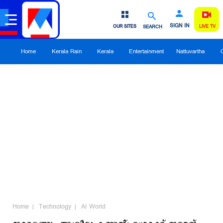
SIGN IN
OUR SITES
SEARCH
LIVE TV
Home
Kerala Rain
Kerala
Entertainment
Nattuvartha
Home
Technology
AI World