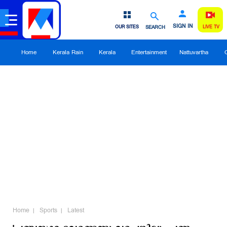
SIGN IN
OUR SITES
SEARCH
LIVE TV
Home
Kerala Rain
Kerala
Entertainment
Nattuvartha
Home
Sports
Latest