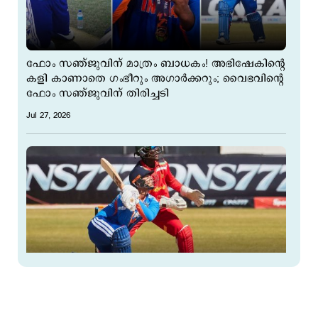
ഫോം സഞ്ജുവിന് മാത്രം ബാധകം! അഭിഷേകിന്‍റെ
കളി കാണാതെ ഗംഭീറും അഗാര്‍ക്കറും; വൈഭവിന്‍റെ
ഫോം സഞ്ജുവിന് തിരിച്ചടി
Jul 27, 2026
4 സിക്സ്, 8 ഫോർ; വൈഭവ് ൈവബ്; പരമ്പര