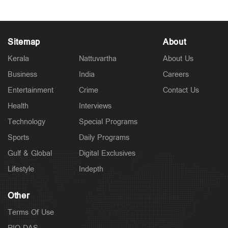
Sitemap
About
Kerala
Nattuvartha
About Us
Business
India
Careers
Entertainment
Crime
Contact Us
Health
Interviews
Technology
Special Programs
Sports
Daily Programs
Gulf & Global
Digital Exclusives
Lifestyle
Indepth
Other
Terms Of Use