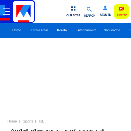
SIGN IN
OUR SITES
SEARCH
LIVE TV
Home
Kerala Rain
Kerala
Entertainment
Nattuvartha
Home
Sports
ISL