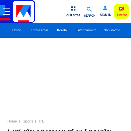
SIGN IN
OUR SITES
SEARCH
LIVE TV
Home
Kerala Rain
Kerala
Entertainment
Nattuvartha
Home
Sports
IPL