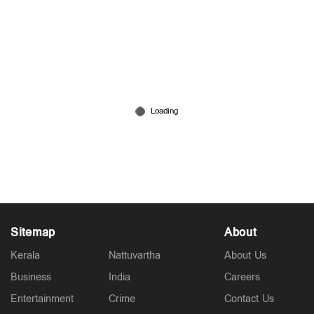
'ഖജനാവിലെ പൂച്ച' എങ്ങനെ? ധനസ്ഥിതി
ഇന്നറിയാം; ധവളപത്രം സഭയില്‍ വയ്ക്കും
Jun 04, 2026
Sitemap
About
Kerala
Nattuvartha
About Us
Business
India
Careers
Entertainment
Crime
Contact Us