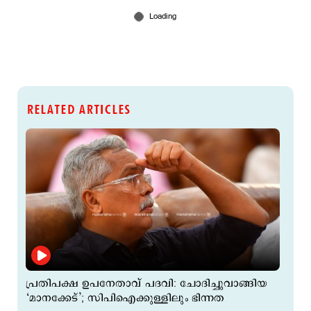
RELATED ARTICLES
പ്രതിപക്ഷ ഉപനേതാവ് പദവി: ചോദിച്ചുവാങ്ങിയ
‘മാനക്കേട്’; സിപിഐക്കുള്ളിലും ഭിന്നത