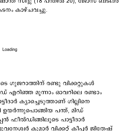
്ത് സിദ്ദു (18 പന്തിൽ 20), ജോസ് ബട്‌‍ലർ
്രകടനം കാഴ്ചവച്ചു.
െ ഗുജറാത്തിന് രണ്ടു വിക്കറ്റുകൾ
് എറിഞ്ഞ മൂന്നാം ഓവറിലെ രണ്ടാം
ീദാർ ക്യാച്ചെടുത്താണ് ഗില്ലിനെ
്ടി ഉയർന്നുപൊങ്ങിയ പന്ത്, മിഡ്
ൻ ഫീൽഡിങ്ങിലൂടെ പാട്ടീദാർ
നേശ്വർ കുമാർ വിക്കറ്റ് കീപ്പർ ജിതേഷ്