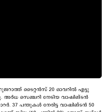
 ഗുജറാത്ത് ടൈറ്റന്‍സ് 20 ഓവറിൽ എട്ടു
തു. അർധ സെ‍ഞ്ചറി നേടിയ വാഷിങ്ടന്‍
റർ. 37 പന്തുകൾ നേരിട്ട വാഷിങ്ടൻ‌ 50