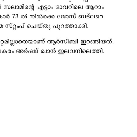
് സലാമിന്റെ എട്ടാം ഓവറിലെ ആറാം
സ്കോർ 73 ൽ നിൽക്കെ ജോസ് ബട്‍ലറെ
 സ്റ്റംപ് ചെയ്തു പുറത്താക്കി.
്റമില്ലാതെയാണ് ആർസിബി ഇറങ്ങിയത്.
 പകരം അർഷദ് ഖാൻ ഇലവനിലെത്തി.