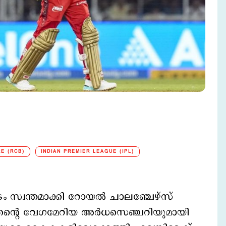
E (RCB)
INDIAN PREMIER LEAGUE (IPL)
ടം സ്വന്തമാക്കി റോയൽ ചാലഞ്ചേഴ്സ്
്റെ വേഗമേറിയ അര്‍ധസെഞ്ചറിയുമായി