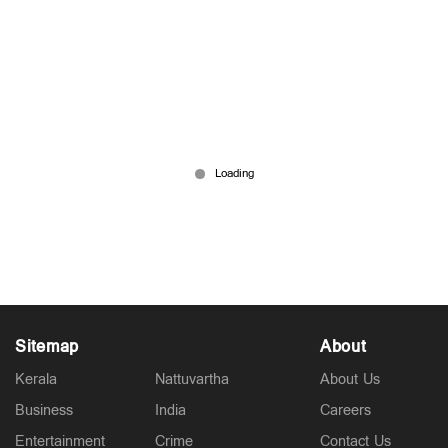
ഹാര്‍ദിക് പാണ്ഡ്യ ചെന്നൈയിലേക്ക്? ഇന്‍സ്റ്റഗ്രാം
സ്റ്റോറിയില്‍ 'തല റഫറന്‍സ്' കണ്ടുപിടിച്ച്
ആരാധകര്‍
May 25, 2026
Sitemap
About
Kerala
Nattuvartha
About Us
Business
India
Careers
Entertainment
Crime
Contact Us