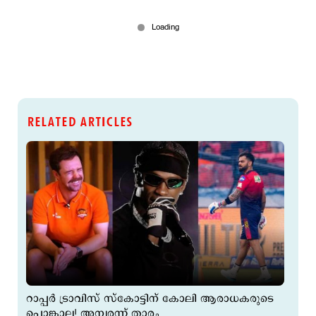
RELATED ARTICLES
റാപ്പര്‍ ട്രാവിസ് സ്കോട്ടിന് കോലി ആരാധകരുടെ
പൊങ്കാല! അമ്പരന്ന് താരം