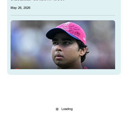
May 26, 2026
'ട്വന്‍റി 20യില്‍ 200 അടിക്കണം'; വൈഭവ്
സൂര്യവംശിയുടെ കുഞ്ഞുകുഞ്ഞ് ആഗ്രഹങ്ങള്‍
ഇങ്ങനെ
May 25, 2026