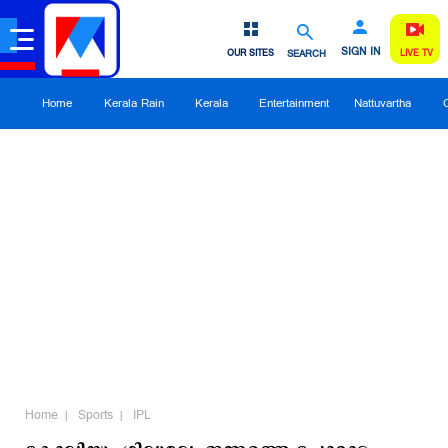
SIGN IN
OUR SITES
SEARCH
LIVE TV
Home
Kerala Rain
Kerala
Entertainment
Nattuvartha
Home
Sports
IPL