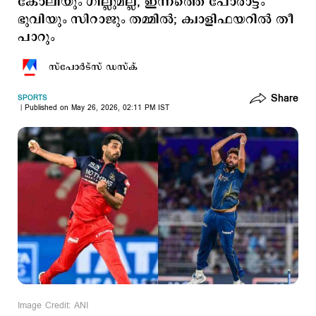
കോലിയും ഗില്ലുമല്ല, ഇന്നത്തെ പോരാട്ടം
ഭുവിയും സിറാജും തമ്മില്‍; ക്വാളിഫയറില്‍ തീ
പാറും
സ്പോര്‍ട്സ് ഡസ്ക്
Share
SPORTS
Published on May 26, 2026, 02:11 PM IST
Image Credit: ANI