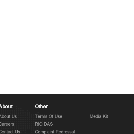
About
Other
About Us
Terms Of Use
Media Kit
Careers
RIO DAS
Contact Us
Complaint Redressal