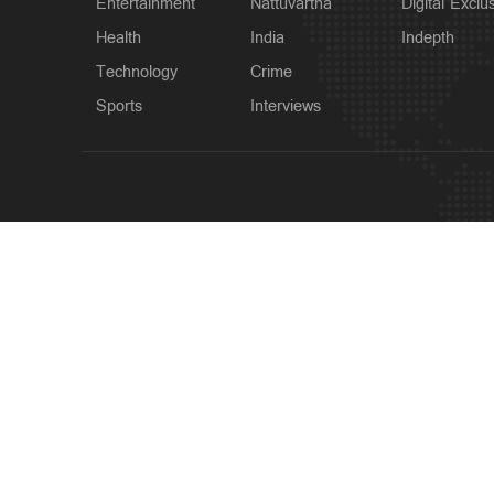
Entertainment
Nattuvartha
Digital Exclu
Health
India
Indepth
Technology
Crime
Sports
Interviews