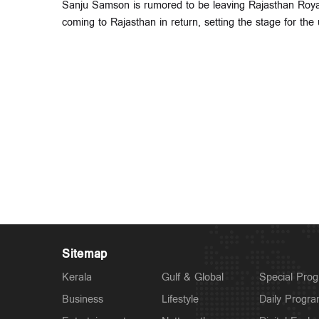
Sanju Samson is rumored to be leaving Rajasthan Royals
coming to Rajasthan in return, setting the stage for th
Sitemap
Kerala
Gulf & Global
Special Pro
Business
Lifestyle
Daily Progr