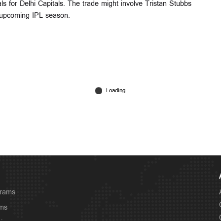
 for Delhi Capitals. The trade might involve Tristan Stubbs
e upcoming IPL season.
grams
ams