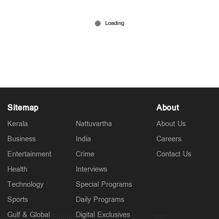
ഇനി എങ്ങനെ ബാറ്റ് ചെയ്യണമെന്ന് ആരും പറയില്ല;
സ്വന്തം രീതിയിൽ കളിക്കും'; തുറന്നുപറഞ്ഞ്
സഞ്ജു സാംസൺ
Jul 28, 2026
Sitemap
About
Kerala
Nattuvartha
About Us
Business
India
Careers
Entertainment
Crime
Contact Us
Health
Interviews
Technology
Special Programs
Sports
Daily Programs
Gulf & Global
Digital Exclusives