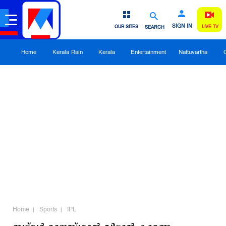
SIGN IN
OUR SITES
SEARCH
LIVE TV
Home
Kerala Rain
Kerala
Entertainment
Nattuvartha
Home
Sports
IPL