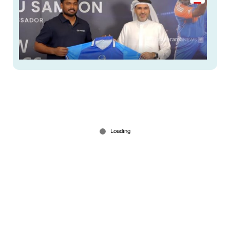
അൽ അൻസാരി എക്സ്ചേഞ്ചിന്റെ പുതിയ
ബ്രാൻഡ് അംബാസഡറായി സഞ്ജു സാംസൺ
Jul 30, 2026