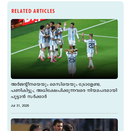
RELATED ARTICLES
അർജന്‍റീനയെയും മെസിയെയും ട്രോളേണ്ട,
പണികിട്ടും; അധിക്ഷേപിക്കുന്നവരെ നിയമപരമായി
പൂട്ടാൻ സർക്കാർ
Jul 31, 2026