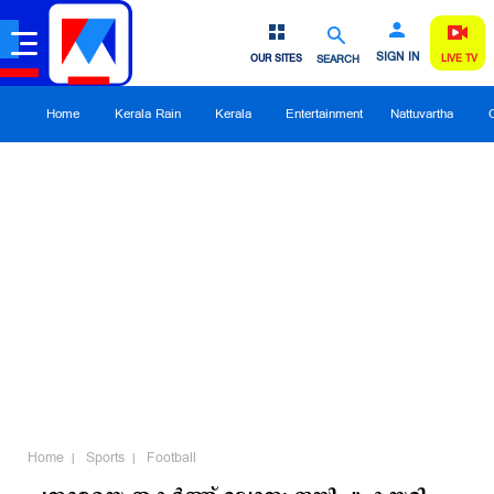
SIGN IN
OUR SITES
SEARCH
LIVE TV
Home
Kerala Rain
Kerala
Entertainment
Nattuvartha
Home
Sports
Football