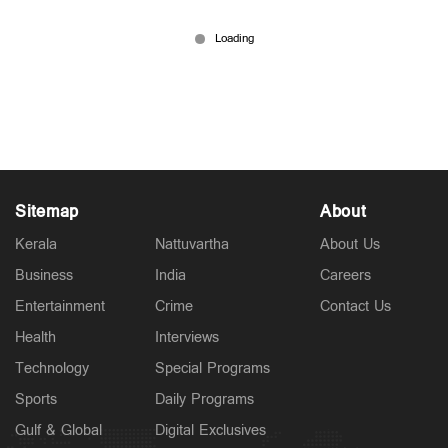
'കപ്പിനോളം കനമുള്ള വാക്ക്..'; ലോകകപ്പ്
വിജയത്തിന് പിന്നാലെ പരിശീലകന്‍റെ മുഖം
ദേഹത്ത് പച്ചകുത്തി കുക്കുറേയ
Jul 29, 2026
Sitemap
About
Kerala
Nattuvartha
About Us
Business
India
Careers
Entertainment
Crime
Contact Us
Health
Interviews
Technology
Special Programs
Sports
Daily Programs
Gulf & Global
Digital Exclusives