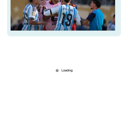
അര്‍ജന്‍റീന 'വലിയ വില' കൊടുക്കേണ്ടി വരും!
ഫൈനലിലെ കയ്യാങ്കളിയില്‍ നടപടിക്ക് ഫിഫ
Jul 30, 2026