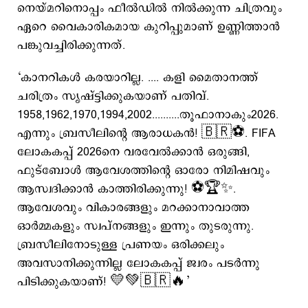
നെയ്മറിനൊപ്പം ഫീല്‍ഡില്‍ നില്‍ക്കുന്ന ചിത്രവും
ഏറെ വൈകാരികമായ കുറിപ്പുമാണ് ഉണ്ണിത്താന്‍
പങ്കുവച്ചിരിക്കുന്നത്.
‘കാനറികൾ കരയാറില്ല. .... കളി മൈതാനത്ത്
ചരിത്രം സൃഷ്ട്ടിക്കുകയാണ് പതിവ്.
1958,1962,1970,1994,2002..........തൂഫാനാകും2026.
എന്നും ബ്രസീലിന്‍റെ ആരാധകൻ! 🇧🇷⚽. FIFA
ലോകകപ്പ് 2026നെ വരവേൽക്കാൻ ഒരുങ്ങി,
ഫുട്ബോൾ ആവേശത്തിന്റെ ഓരോ നിമിഷവും
ആസ്വദിക്കാൻ കാത്തിരിക്കുന്നു! ⚽🏆✨.
ആവേശവും വികാരങ്ങളും മറക്കാനാവാത്ത
ഓർമ്മകളും സ്വപ്നങ്ങളും ഇന്നും തുടരുന്നു.
ബ്രസീലിനോടുള്ള പ്രണയം ഒരിക്കലും
അവസാനിക്കുന്നില്ല ലോകകപ്പ് ജ്വരം പടർന്നു
പിടിക്കുകയാണ്! 💛💚🇧🇷🔥’