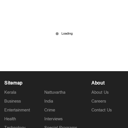
ഫിഫ ലോകകപ്പ് ട്രോഫിയില്‍ ആര്‍ക്കൊക്കെ
തൊടാം?; ചാംപ്യന്‍മാര്‍ക്ക് ലഭിക്കുന്നത്
ഡ്യൂപ്ലിക്കേറ്റോ?
Jul 18, 2026
Sitemap
About
Kerala
Nattuvartha
About Us
Business
India
Careers
Entertainment
Crime
Contact Us
Health
Interviews
Technology
Special Programs