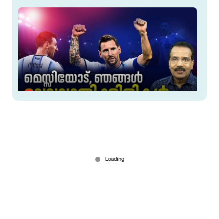
അന്തം അര്‍ജന്‍റീന (മെസ്സി); ഉന്മാദം ഉച്ചകോടിയില്‍
Jul 18, 2026