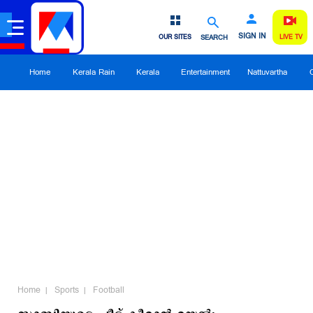
SIGN IN
OUR SITES
SEARCH
LIVE TV
Home
Kerala Rain
Kerala
Entertainment
Nattuvartha
Home
Sports
Football