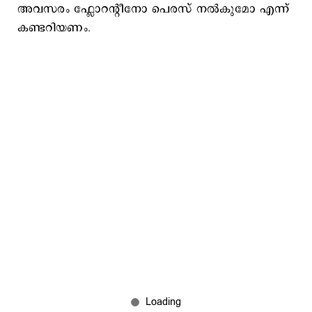
അവസരം ഫ്ലോറന്റീനോ പെരസ് നൽകുമോ എന്ന്
കണ്ടറിയണം.