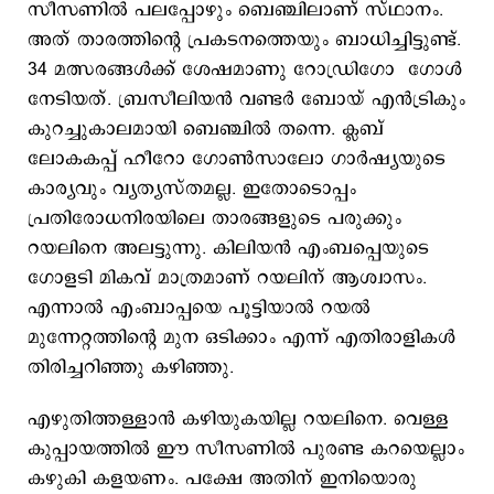
സീസണിൽ പലപ്പോഴും ബെഞ്ചിലാണ് സ്ഥാനം.
അത് താരത്തിന്റെ പ്രകടനത്തെയും ബാധിച്ചിട്ടുണ്ട്.
34 മത്സരങ്ങൾക്ക് ശേഷമാണു റോഡ്രിഗോ ഗോൾ
നേടിയത്. ബ്രസീലിയൻ വണ്ടർ ബോയ് എൻട്രികും
കുറച്ചുകാലമായി ബെഞ്ചിൽ തന്നെ. ക്ലബ്
ലോകകപ്പ് ഹീറോ ഗോൺസാലോ ഗാർഷ്യയുടെ
കാര്യവും വ്യത്യസ്തമല്ല. ഇതോടൊപ്പം
പ്രതിരോധനിരയിലെ താരങ്ങളുടെ പരുക്കും
റയലിനെ അലട്ടുന്നു. കിലിയൻ എംബപ്പെയുടെ
ഗോളടി മികവ് മാത്രമാണ് റയലിന് ആശ്വാസം.
എന്നാൽ എംബാപ്പയെ പൂട്ടിയാൽ റയൽ
മുന്നേറ്റത്തിന്റെ മുന ഒടിക്കാം എന്ന് എതിരാളികൾ
തിരിച്ചറിഞ്ഞു കഴിഞ്ഞു.
എഴുതിത്തള്ളാൻ കഴിയുകയില്ല റയലിനെ. വെള്ള
കുപ്പായത്തിൽ ഈ സീസണിൽ പുരണ്ട കറയെല്ലാം
കഴുകി കളയണം. പക്ഷേ അതിന് ഇനിയൊരു