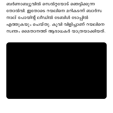
ബർണാബ്യുവിൽ സെൽറ്റയോട് ഞെട്ടിക്കുന്ന
തോൽവി. ഇതോടെ റയലിനെ മറികടന്ന് ബാർസ
നാല് പോയിന്റ് ലീഡിൽ ടേബിൾ ടോപ്പിൽ
എത്തുകയും ചെയ്തു. കൂവി വിളിച്ചാണ് റയലിനെ
സ്വന്തം മൈതാനത്ത് ആരാധകർ യാത്രയാക്കിയത്.