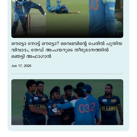
ഔട്ടോ നോട്ട് ഔട്ടോ? വൈഭവിന്‍റെ പേരില്‍ പുതിയ
വിവാദം; തേഡ് അംപയറുടെ തീരുമാനത്തില്‍
ഞെട്ടി അഫാഗാന്‍
Jun 17, 2026