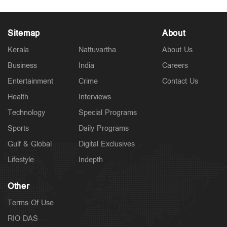
Sitemap
About
Kerala
Nattuvartha
About Us
Business
India
Careers
Entertainment
Crime
Contact Us
Health
Interviews
Technology
Special Programs
Sports
Daily Programs
Gulf & Global
Digital Exclusives
Lifestyle
Indepth
Other
Terms Of Use
RIO DAS