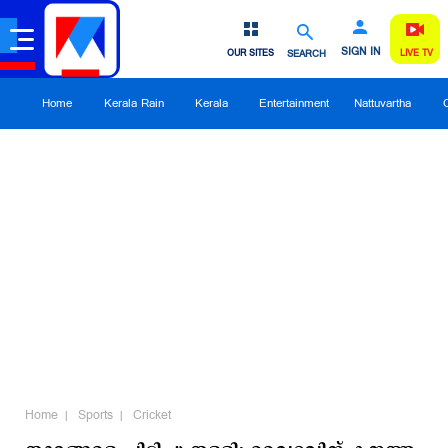
SIGN IN
OUR SITES
SEARCH
LIVE TV
Home
Kerala Rain
Kerala
Entertainment
Nattuvartha
Home
Sports
Cricket