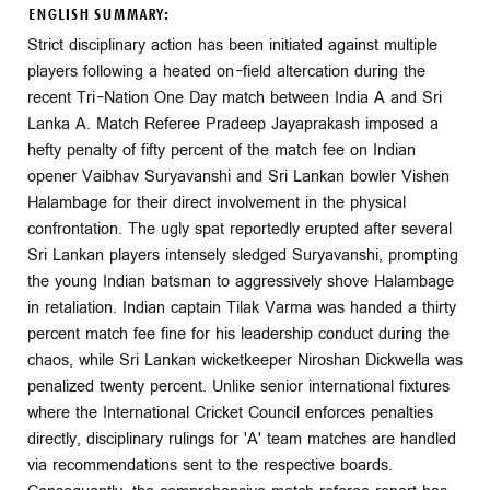
ENGLISH SUMMARY:
Strict disciplinary action has been initiated against multiple
players following a heated on-field altercation during the
recent Tri-Nation One Day match between India A and Sri
Lanka A. Match Referee Pradeep Jayaprakash imposed a
hefty penalty of fifty percent of the match fee on Indian
opener Vaibhav Suryavanshi and Sri Lankan bowler Vishen
Halambage for their direct involvement in the physical
confrontation. The ugly spat reportedly erupted after several
Sri Lankan players intensely sledged Suryavanshi, prompting
the young Indian batsman to aggressively shove Halambage
in retaliation. Indian captain Tilak Varma was handed a thirty
percent match fee fine for his leadership conduct during the
chaos, while Sri Lankan wicketkeeper Niroshan Dickwella was
penalized twenty percent. Unlike senior international fixtures
where the International Cricket Council enforces penalties
directly, disciplinary rulings for 'A' team matches are handled
via recommendations sent to the respective boards.