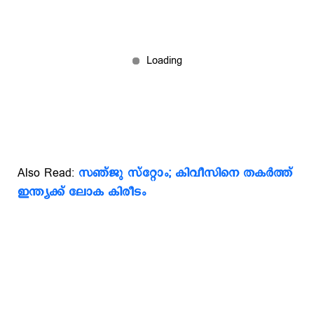
Also Read:
സഞ്ജു സ്റ്റോം; കിവീസിനെ തകർത്ത്
ഇന്ത്യക്ക് ലോക കിരീടം