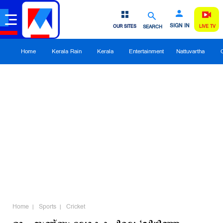
SIGN IN
OUR SITES
SEARCH
LIVE TV
Home
Kerala Rain
Kerala
Entertainment
Nattuvartha
Home
Sports
Cricket