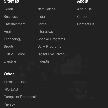
Sitemap
About
Kerala
Nattuvartha
About Us
Business
India
Careers
Entertainment
Crime
Contact Us
Health
Interviews
Technology
Special Programs
Sports
Daily Programs
Gulf & Global
Digital Exclusives
Lifestyle
Indepth
Other
Terms Of Use
RIO DAS
Complaint Redressal
Privacy