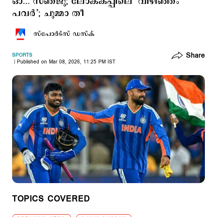
ഓ... സഞ്ജു; ലോകകപ്പിലെ ‘വിഴിഞ്ഞം
പവര്‍’; ചുമ്മാ തീ
സ്പോര്‍ട്സ് ഡസ്ക്
Share
SPORTS
Published on Mar 08, 2026, 11:25 PM IST
TOPICS COVERED