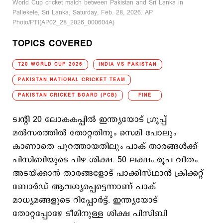
World Cup cricket match between Pakistan and Sri Lanka in
Pallekele, Sri Lanka, Saturday, Feb. 28, 2026. AP
Photo/PTI(AP02_28_2026_000604A)
TOPICS COVERED
T20 WORLD CUP 2026
INDIA VS PAKISTAN
PAKISTAN NATIONAL CRICKET TEAM
PAKISTAN CRICKET BOARD (PCB)
FINE
ട്വന്‍റി 20 ലോകകപ്പില്‍ ഇന്ത്യയോട് ഗ്രൂപ്പ്
മല്‍സരത്തില്‍ തോറ്റതിനും സെമി പോലും
കാണാതെ പുറത്തായതിലും പാക് താരങ്ങള്‍ക്ക്
പിസിബിയുടെ പിഴ ശിക്ഷ. 50 ലക്ഷം രൂപ വീതം
അടയ്ക്കാന്‍ താരങ്ങളോട് പാക്കിസ്ഥാന്‍ ക്രിക്കറ്റ്
ബോര്‍ഡ് ആവശ്യപ്പെട്ടെന്നാണ് പാക്
മാധ്യമങ്ങളുടെ റിപ്പോര്‍ട്ട്. ഇന്ത്യയോട്
തോറ്റപ്പോഴേ ടീമിനുള്ള ശിക്ഷ പിസിബി