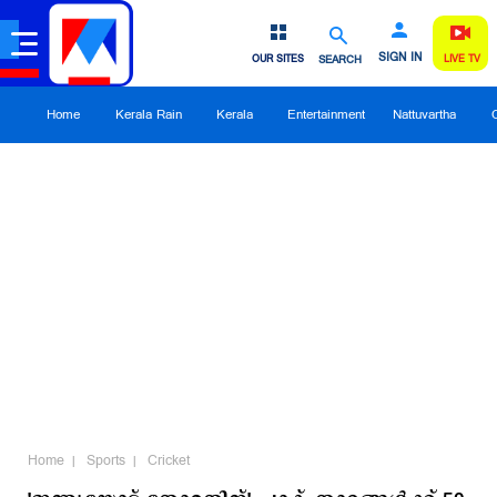
SIGN IN
OUR SITES
SEARCH
LIVE TV
Home
Kerala Rain
Kerala
Entertainment
Nattuvartha
Home
Sports
Cricket