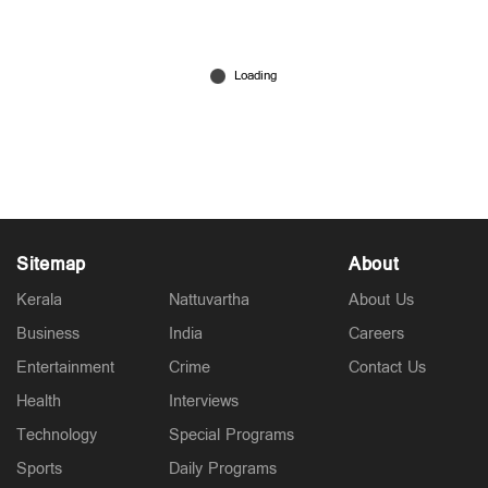
ഇന്ത്യ - അയര്‍ലന്‍ഡ് ടി20: ഒരുങ്ങി ബെല്‍ഫാസ്റ്റ്,
സൂര്യവംശി ഇറങ്ങുമോ; സഞ്ജുവിനെ പ്രതീക്ഷിച്ചു
മലയാളികള്‍
Jun 25, 2026
Sitemap
About
Kerala
Nattuvartha
About Us
Business
India
Careers
Entertainment
Crime
Contact Us
Health
Interviews
Technology
Special Programs
Sports
Daily Programs