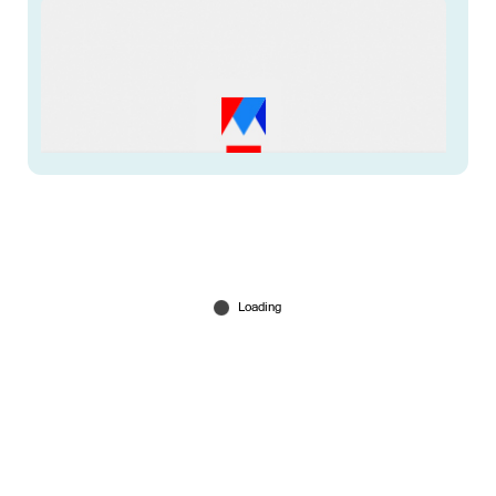
മിഠായിക്കവര്‍ റെയില്‍വേ സ്റ്റേഷനില്‍ ഇടരുത്,
തുപ്പരുത്; പിടി വീഴും! പിഴ
Jul 05, 2026