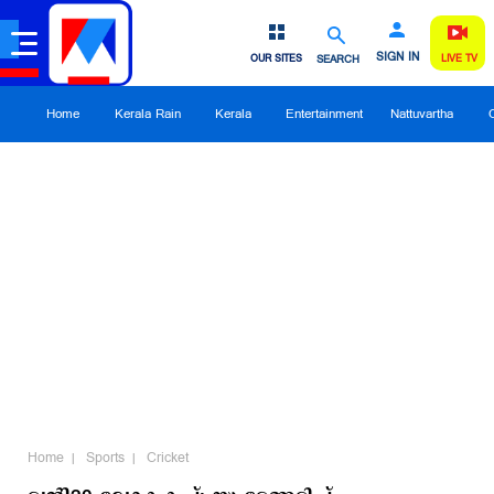
SIGN IN
OUR SITES
SEARCH
LIVE TV
Home
Kerala Rain
Kerala
Entertainment
Nattuvartha
Home
Sports
Cricket