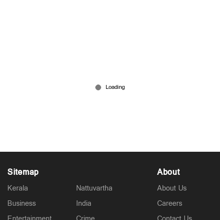
വീണ്ടും ചര്‍ച്ചയ്ക്ക് വിളിച്ച് സര്‍ക്കാര്‍; തള്ളി
പ്രതിപക്ഷം; പ്രതിഷേധത്തില്‍ തിളച്ച് രാജ്യം
Jul 23, 2026
Sitemap
About
Kerala
Nattuvartha
About Us
Business
India
Careers
Entertainment
Crime
Contact Us