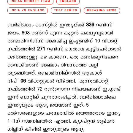
INDIAN CRICKET TEAM
ENGLAND
INDIA VS ENGLAND
TEST SERIES
BREAKING NEWS
ബര്‍മിങ്ങാം ടെസ്റ്റില്‍ ഇന്ത്യയ്ക്ക്
336
റണ്‍സ്
ജയം. 608 റണ്‍സ് എന്ന കൂറ്റൻ ലക്ഷ്യവുമായി
രണ്ടാമിന്നിങ്‌സ് ആരംഭിച്ച ഇംഗ്ലണ്ടിന് 10 വിക്കറ്റ്
നഷ്ടത്തില്‍
271
റണ്‍സ് മാത്രമെ കൂട്ടിചേര്‍ക്കാന്‍
കഴിഞ്ഞുള്ളു. മഴ കാരണം ഒരു മണിക്കൂറിലേറെ
വൈകിയാണ് അഞ്ചാം ദിവസത്തെ കളി
തുടങ്ങിയത്. രണ്ടാമിന്നിങ്സില്‍ ആകാശ്
ദീപ്
06
വിക്കറ്റുകള്‍ വീഴ്ത്തി. മൂന്നുവിക്കറ്റ്
നഷ്ടത്തില്‍ 72 റണ്‍സെന്ന നിലയലാണ് ഇംഗ്ലണ്ട്
ഇന്ന് ബാറ്റിങ് പുനരാരംഭിച്ചത്. ബര്‍മിങ്ങാമിലെ
ഇന്ത്യയുടെ ആദ്യ ജയമാണ് ഇത്. 5
മല്‍സരങ്ങളുടെ പരമ്പരയില്‍ ജയത്തോടെ ഇന്ത്യ
1-1ന് സമനിലയില്‍ എത്തി. ക്യാപ്റ്റന്‍ ശുഭ്മന്‍
ഗില്ലിന് കീഴില്‍ ഇന്ത്യയുടെ ആദ്യ