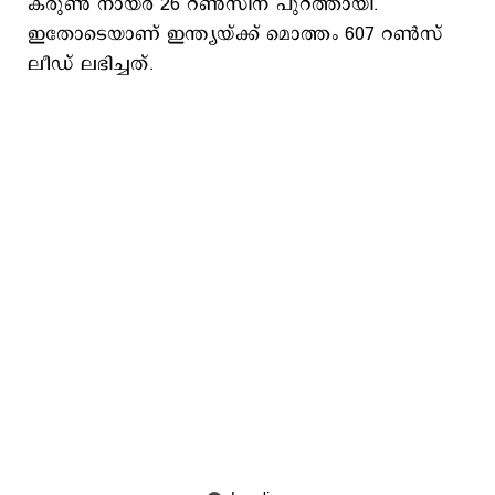
കരുൺ നായർ 26 റൺസിന് പുറത്തായി.
ഇതോടെയാണ് ഇന്ത്യയ്ക്ക് മൊത്തം 607 റൺസ്
ലീഡ് ലഭിച്ചത്.