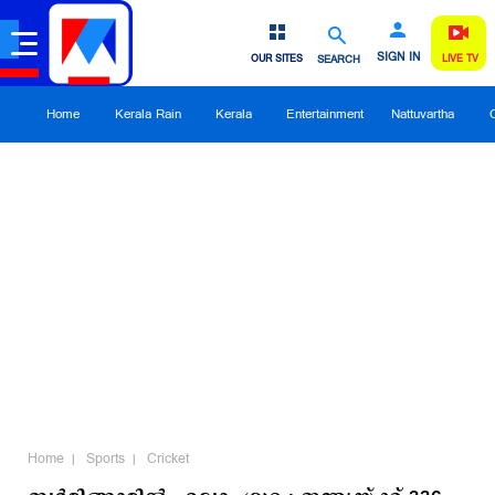
SIGN IN
OUR SITES
SEARCH
LIVE TV
Home
Kerala Rain
Kerala
Entertainment
Nattuvartha
Home
Sports
Cricket