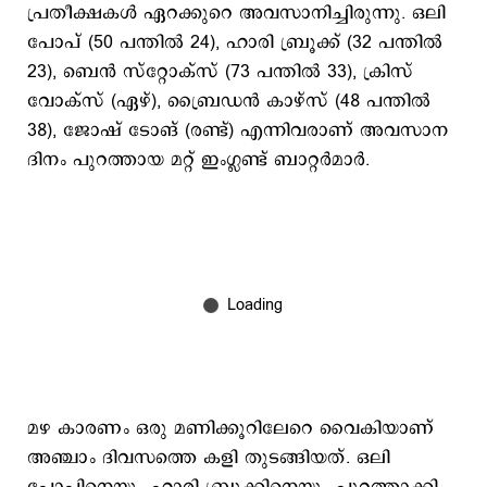
പ്രതീക്ഷകൾ ഏറക്കുറെ അവസാനിച്ചിരുന്നു. ഒലി
പോപ് (50 പന്തിൽ 24), ഹാരി ബ്രൂക്ക് (32 പന്തിൽ
23), ബെന്‍ സ്റ്റോക്സ് (73 പന്തിൽ 33), ക്രിസ്
വോക്സ് (ഏഴ്), ബ്രൈഡൻ കാഴ്സ് (48 പന്തിൽ
38), ജോഷ് ടോങ് (രണ്ട്) എന്നിവരാണ് അവസാന
ദിനം പുറത്തായ മറ്റ് ഇംഗ്ലണ്ട് ബാറ്റർമാർ.
മഴ കാരണം ഒരു മണിക്കൂറിലേറെ വൈകിയാണ്
അഞ്ചാം ദിവസത്തെ കളി തുടങ്ങിയത്. ഒലി