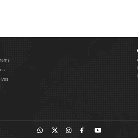
grams
ams
sives