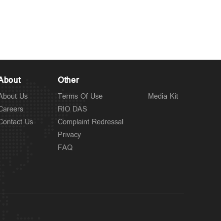
About
Other
About Us
Terms Of Use
Media Kit
Careers
RIO DAS
Contact Us
Complaint Redressal
Privacy
FAQ