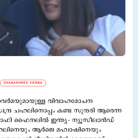
DHANASHREE VERMA
ീ വെര്‍മയുമായുള്ള വിവാഹമോചന
്വേന്ദ്ര ചഹലിനൊപ്പം കണ്ട സുന്ദരി ആരെന്ന
ട്രോഫി ഫൈനലില്‍ ഇന്ത്യ– ന്യൂസീലാന്‍ഡ്
 ചഹലിനെയും ആർജെ മഹ്വാഷിനെയും