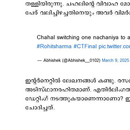
തള്ളിയിരുന്നു. ചഹലിന്‍റെ വിവാഹ മോച
പേര് വലിച്ചിഴച്ചതിനെയും അവർ വിമർശിച
Chahal switching one nachaniya to a
#Rohitsharma
#CTFinal
pic.twitter
— Abhishek (@Abhishek__0102)
March 9, 2025
ഇന്റർനെറ്റിൽ ലേഖനങ്ങള്‍ കണ്ടു. രസമ
അടിസ്ഥാനരഹിതമാണ്. എതിർലിംഗത്
ഡേറ്റിംഗ് നടത്തുകയാണെന്നാണോ? ഇ
ചോദിച്ചത്.