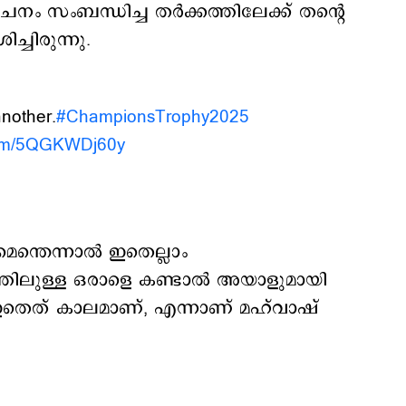
നം സംബന്ധിച്ച തർക്കത്തിലേക്ക് തന്‍റെ
്ചിരുന്നു.
nother.
#ChampionsTrophy2025
.com/5QGKWDj60y
െന്തെന്നാല്‍ ഇതെല്ലാം
തിലുള്ള ഒരാളെ കണ്ടാൽ അയാളുമായി
തെത് കാലമാണ്, എന്നാണ് മഹ്‍വാഷ്