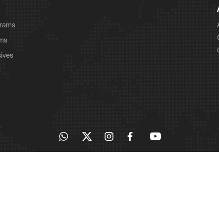
grams
ams
sives