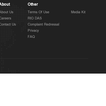
About
Other
About Us
Terms Of Use
Media Kit
Careers
RIO DAS
Contact Us
Complaint Redressal
Privacy
FAQ
OUR SITES