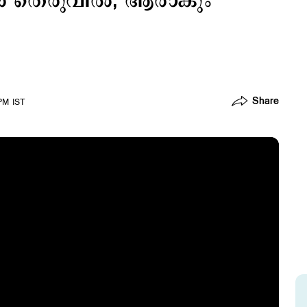
‍ തെരുവില്‍; ആരാകും
Share
PM IST