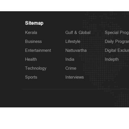
Sitemap
Kerala
Gulf & Global
Special Pro
Business
Lifestyle
Daily Progr
Entertainment
Nattuvartha
Digital Exclu
Health
India
Indepth
Technology
Crime
Sports
Interviews