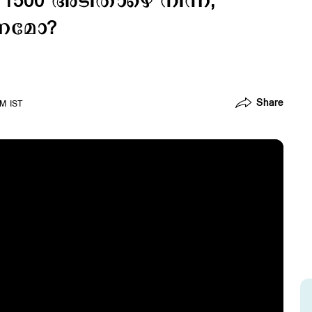
500 അടിതാഴെ നിന്ന്;
രണമോ?
Share
PM IST