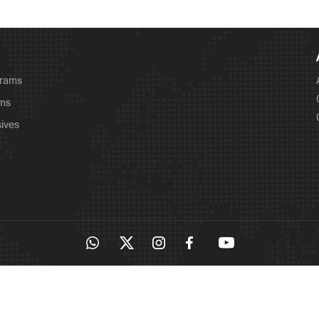
grams
ams
sives