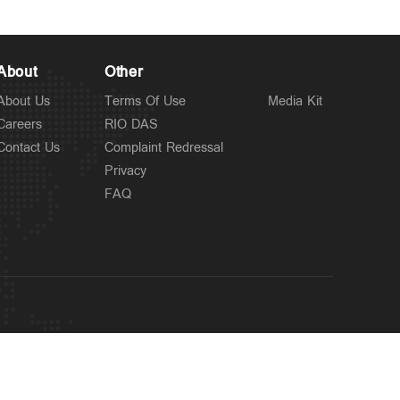
About
Other
About Us
Terms Of Use
Media Kit
Careers
RIO DAS
Contact Us
Complaint Redressal
Privacy
FAQ