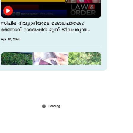
സിപിഒ ദിവ്യശ്രീയുടെ കൊലപാതകം;
ഭർത്താവ് രാജേഷിന് മൂന്ന് ജീവപര്യന്തം
Apr 10, 2026
'രണ്ട് ദിവസം തിരഞ്ഞിടത്ത് നിന്നുതന്നെ
മൃതദേഹംകിട്ടി, പൊലീസ് നായ പോയത്
കടകളിരിക്കുന്ന ഭാഗത്തേക്ക്'