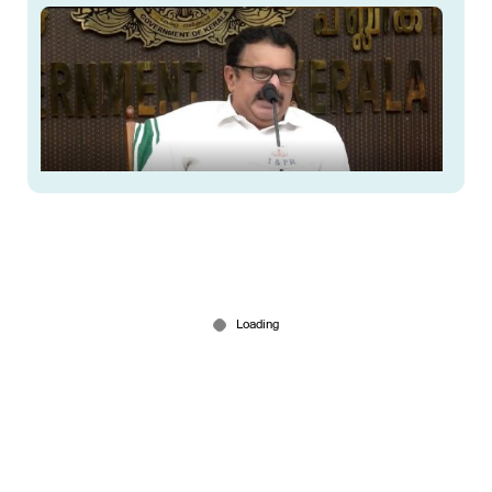
രോഗികള്‍ക്കുള്ള ഭക്ഷണവിതരണം തടഞ്ഞിട്ടില്ല;
വിശദീകരണവുമായി ആരോഗ്യമന്ത്രി
Jul 19, 2026