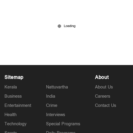
പെരുമാറ്റത്തില്‍ പരാതി; ഡോക്ടർമാർക്ക്
കൗൺസലിങ് നല്‍കാന്‍ ആരോഗ്യവകുപ്പ്
Jul 13, 2026
Sitemap
About
Kerala
Nattuvartha
About Us
Business
India
Careers
Entertainment
Crime
Contact Us
Health
Interviews
Technology
Special Programs