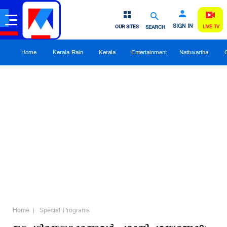
SIGN IN
OUR SITES
SEARCH
LIVE TV
Home
Kerala Rain
Kerala
Entertainment
Nattuvartha
Home
Special Programs