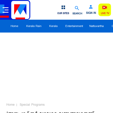
SIGN IN
OUR SITES
SEARCH
LIVE TV
Home
Kerala Rain
Kerala
Entertainment
Nattuvartha
Home
Special Programs