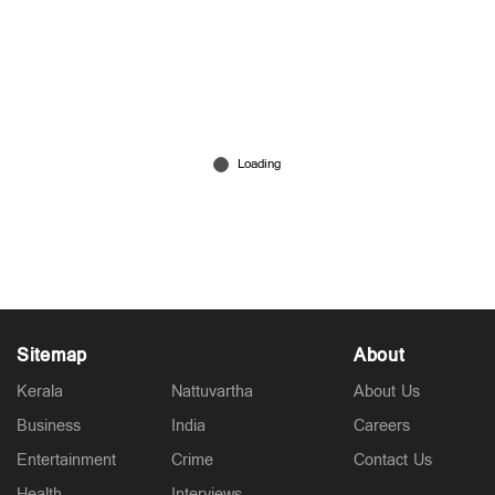
പൊലിസും വേണ്ട, പത്രാസും വേണ്ട:
അധികാരത്തില്‍ മയങ്ങില്ല; നിലപാടുറപ്പിച്ച്
വി.ഡി.സതീശന്‍
May 15, 2026
Sitemap
About
Kerala
Nattuvartha
About Us
Business
India
Careers
Entertainment
Crime
Contact Us
Health
Interviews