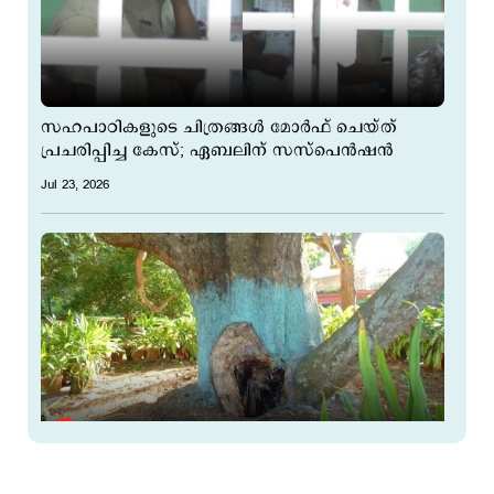
സഹപാഠികളുടെ ചിത്രങ്ങൾ മോർഫ് ചെയ്ത്
പ്രചരിപ്പിച്ച കേസ്; ഏബലിന് സസ്പെന്‍ഷന്‍
Jul 23, 2026
മര മുത്തശ്ശിക്ക് ക്ഷീണം മാറ്റാനായി ഇനി