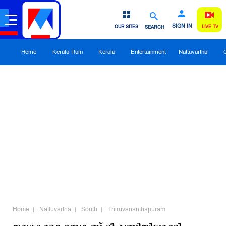
SIGN IN
OUR SITES
SEARCH
LIVE TV
Home
Kerala Rain
Kerala
Entertainment
Nattuvartha
Home
Nattuvartha
South
Thiruvananthapuram