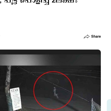
ട്ട് പൊളിച്ച് 2ലക്ഷം
Share
T