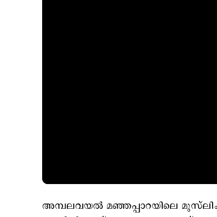
അമ്പലവയൽ മഞ്ഞപ്പാറയിലെ മുസ്‌ലി