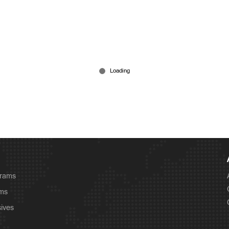
grams
ams
sives