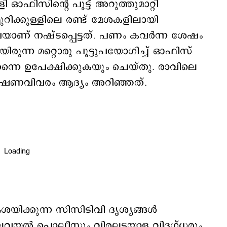
ഓഫിസിന്‍റെ പൂട്ട് അറുത്തുമാറ്റി
റിക്കുള്ളിലെ രണ്ട് മേശകളിലായി
രൂപയാണ് നഷ്ടപ്പെട്ടത്. പണം കവർന്ന ശേഷം
യിരുന്ന മറ്റൊരു പൂട്ടുപയോഗിച്ച് ഓഫിസ്
തന്നെ ഉപേക്ഷിക്കുകയും ചെയ്തു. രാവിലെ
മോഷണവിവരം ആദ്യം അറിഞ്ഞത്.
ിക്കുന്ന സിസിടിവി ദൃശ്യങ്ങൾ
്പലവയൽ പൊലീസും വിരലടയാള വിദഗ്ധരും