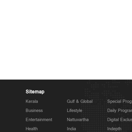
Sitemap
Kerala
Gulf & Global
Special Pro
Business
Lifestyle
Daily Progr
Entertainment
Nattuvartha
Digital Exclu
Health
India
Indepth