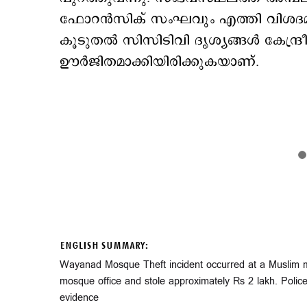
ഫോറൻസിക് സംഘവും എത്തി വിശദമാ
കൂടുതൽ സിസിടിവി ദൃശ്യങ്ങൾ കേന്ദ്
ഊർജിതമാക്കിയിരിക്കുകയാണ്.
ENGLISH SUMMARY:
Wayanad Mosque Theft incident occurred at a Muslim m
mosque office and stole approximately Rs 2 lakh. Polic
evidence