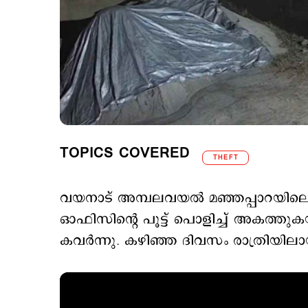
TOPICS COVERED
THEFT
വയനാട് അമ്പലവയൽ മഞ്ഞപ്പാറയിലെ 
ഓഫിസിന്‍റെ പൂട്ട് പൊളിച്ച് അകത്ത
കവർന്നു. കഴിഞ്ഞ ദിവസം രാത്രിയിലാ