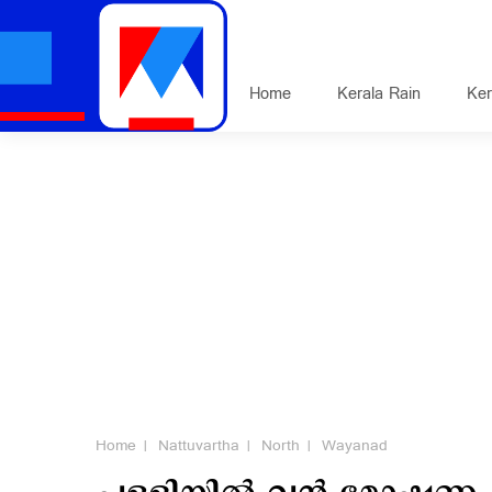
Home
Kerala Rain
Ker
Home
Nattuvartha
North
Wayanad