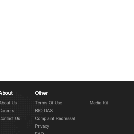
About
Other
About Us
Terms Of Use
Media Kit
Careers
RIO DAS
Contact Us
Complaint Redressal
Privacy