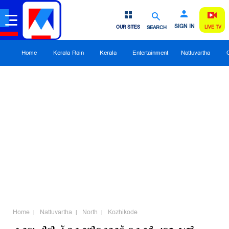
SIGN IN
OUR SITES
SEARCH
LIVE TV
Home
Kerala Rain
Kerala
Entertainment
Nattuvartha
Home
Nattuvartha
North
Kozhikode