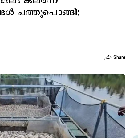
ലം കലർന്ന്
്ങൾ ചത്തുപൊങ്ങി;
Share
T