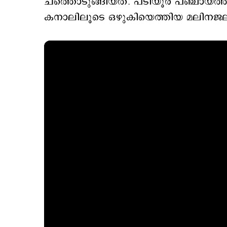
ചത്തൊടുങ്ങിയത്. പടിയൂര്‍ പ‍ഞ്ചായ
കനാലിലൂടെ ഒഴുകിയെത്തിയ മലിനജലമാ