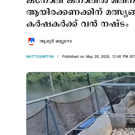
കനോലി കനാലിൽ മലിനജ
ആയിരക്കണക്കിന് മത്സ്യങ
കർഷകർക്ക് വൻ നഷ്ടം
തൃശൂര്‍ ബ്യൂറോ
NATTUVARTHA
Published on May 28, 2026, 12:46 PM IS