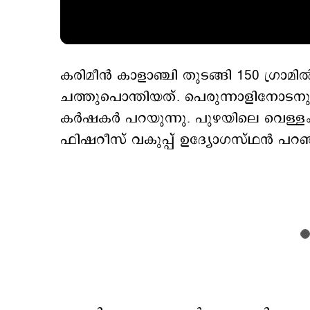
കരിമീന്‍ കാളാഞ്ചി തു‍ടങ്ങി 150 ഗ്രാമി
ചത്തുപൊന്തിയത്. പെരുന്നാളിനോടനുബ
കര്‍ഷകര്‍ പറയുന്നു. പുഴയിലെ വെള്ള
ഫിഷറീസ് വകുപ്പ് ഉദ്യോഗസ്ഥന്‍ പറഞ