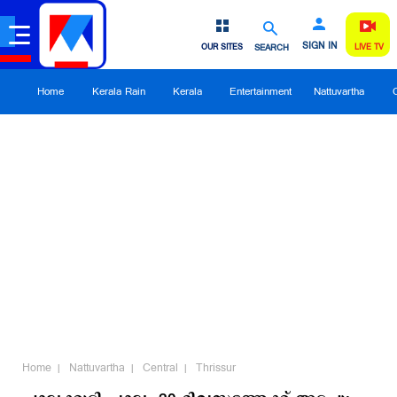
SIGN IN
OUR SITES
SEARCH
LIVE TV
Home
Kerala Rain
Kerala
Entertainment
Nattuvartha
Home
Nattuvartha
Central
Thrissur