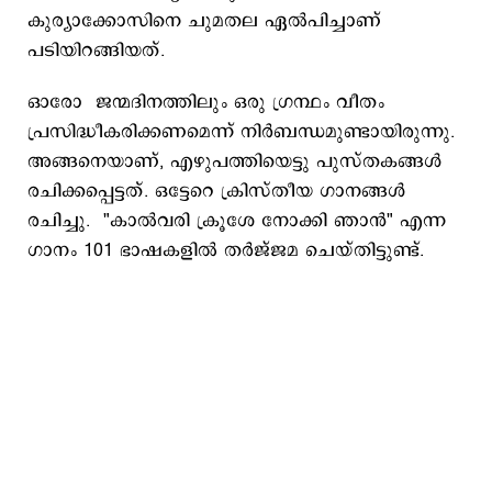
കുര്യാക്കോസിനെ ചുമതല ഏല്‍പിച്ചാണ്
പടിയിറങ്ങിയത്.
​ഓരോ ജന്മദിനത്തിലും ഒരു ഗ്രന്ഥം വീതം
പ്രസിദ്ധീകരിക്കണമെന്ന് നിര്‍ബന്ധമുണ്ടായിരുന്നു.
അങ്ങനെയാണ്, എഴുപത്തിയെട്ടു പുസ്തകങ്ങള്‍
രചിക്കപ്പെട്ടത്. ഒട്ടേറെ ക്രിസ്തീയ ഗാനങ്ങൾ
രചിച്ചു. "കാൽവരി ക്രൂശേ നോക്കി ഞാൻ" എന്ന
ഗാനം 101 ഭാഷകളിൽ തർജ്ജമ ചെയ്തിട്ടുണ്ട്.