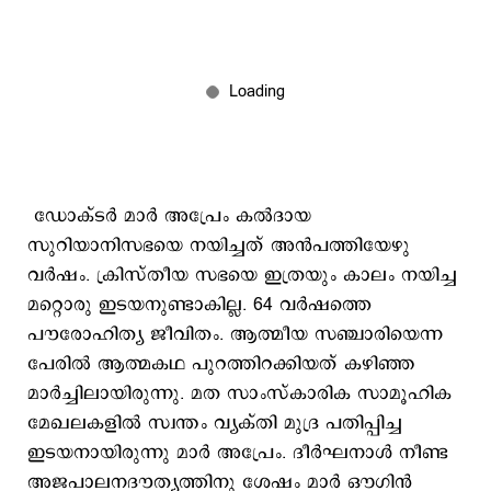
ഡോക്ടര്‍ മാര്‍ അപ്രേം കല്‍ദായ
സുറിയാനിസഭയെ നയിച്ചത് അന്‍പത്തിയേഴു
വര്‍ഷം. ക്രിസ്തീയ സഭയെ ഇത്രയും കാലം നയിച്ച
മറ്റൊരു ഇടയനുണ്ടാകില്ല. 64 വര്‍ഷത്തെ
പൗരോഹിത്യ ജീവിതം. ആത്മീയ സഞ്ചാരിയെന്ന
പേരില്‍ ആത്മകഥ പുറത്തിറക്കിയത് കഴിഞ്ഞ
മാര്‍ച്ചിലായിരുന്നു. മത സാംസ്കാരിക സാമൂഹിക
മേഖലകളിൽ സ്വന്തം വ്യക്തി മുദ്ര പതിപ്പിച്ച
ഇടയനായിരുന്നു മാര്‍ അപ്രേം. ദീര്‍ഘനാള്‍ നീണ്ട
അജപാലനദൗത്യത്തിനു ശേഷം മാര്‍ ഔഗിന്‍