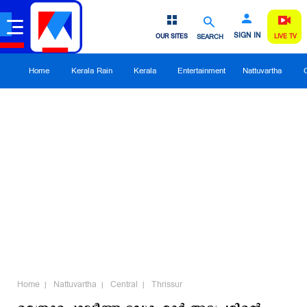
SIGN IN
OUR SITES
SEARCH
LIVE TV
Home
Kerala Rain
Kerala
Entertainment
Nattuvartha
Home
Nattuvartha
Central
Thrissur