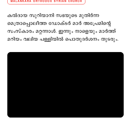
MALANKARA ORTHODOX SYRIAN CHURCH
കല്‍ദായ സുറിയാനി സഭയുടെ മുതിര്‍ന്ന
മെത്രാപ്പൊലീത്ത ഡോക്ടര്‍ മാര്‍ അപ്രേമിന്‍റെ
സംസ്കാരം മറ്റന്നാള്‍. ഇന്നും നാളെയും മാര്‍ത്ത്
മറിയം വലിയ പള്ളിയില്‍ പൊതുദര്‍ശനം തുടരും.