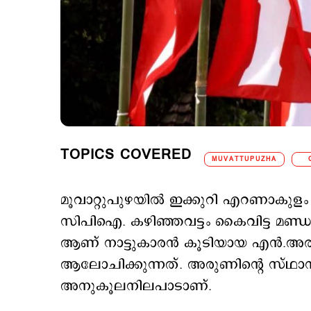
TOPICS COVERED
MUVATTUPUZHA
മൂവാറ്റുപുഴയിൽ ഇക്കുറി എറണാകുളം ജ
സിപിഐ. കഴിഞ്ഞവട്ടം കൈവിട്ട മണ്ഡല
ആണ് നാട്ടുകാരൻ കൂടിയായ എൻ.അരുണി
ആലോചിക്കുന്നത്. അരുണിന്റെ സ്ഥാന
അനുകൂലനിലപാടാണ്.