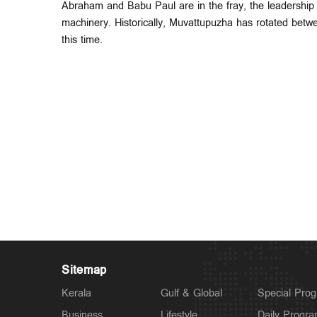
Abraham and Babu Paul are in the fray, the leadership 
machinery. Historically, Muvattupuzha has rotated betwe
this time.
Sitemap
Kerala
Gulf & Global
Special Pro
Business
Lifestyle
Daily Progr