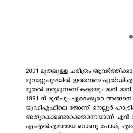
2001 മുതലുള്ള ചരിത്രം ആവർത്തിക്ക
മുവാറ്റുപുഴയിൽ ഇത്തവണ എൽഡിഎഫ
മുതൽ ഇരുമുന്നണികളെയും മാറി മാറി ജയി
1991 ന് മുൻപും ഏറെക്കുറെ അങ്ങനെ ത
യുഡിഎഫിലെ ജോണി നെല്ലൂർ ഹാട്രി
അതുകൊണ്ടൊക്കെതന്നെയാണ് എൻ അരു
എംഎൽഎമാരായ ബാബു പോൾ, എൽദോ