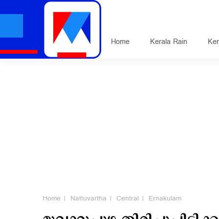
Home
Kerala Rain
Ker
Home
Nattuvartha
Central
Ernakulam