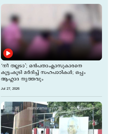
‘നീ തല്ലടാ’; ഒൻപതാംക്ലാസുകാരനെ
കൂട്ടംകൂടി മര്‍ദിച്ച് സഹപാഠികള്‍; ഒപ്പം
ആഹ്ലാദ നൃത്തവും
Jul 27, 2026