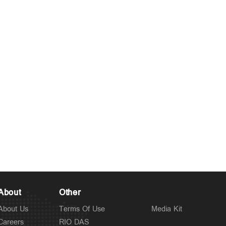
About
Other
About Us
Terms Of Use
Media Kit
Careers
RIO DAS