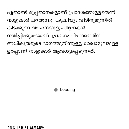
ഏതാണ്ട് മുപ്പതാനകളാണ് പ്രദേശത്തുള്ളതെന്ന്
നാട്ടുകാർ പറയുന്നു. കൃഷിയും വീടിനുമുന്നിൽ
കിടക്കുന്ന വാഹനങ്ങളും ആനകൾ
നശിപ്പിക്കുകയാണ്. പ്രശ്നപരിഹാരത്തിന്
അധികൃതരുടെ ഭാഗത്തുനിന്നുള്ള രേഖാമൂലമുള്ള
ഉറപ്പാണ് നാട്ടുകാർ ആവശ്യപ്പെടുന്നത്.
ENGLISH SUMMARY: