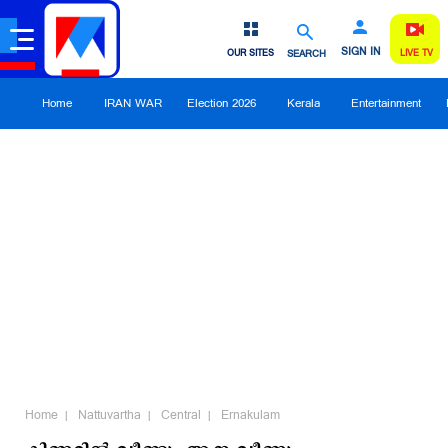
SIGN IN
OUR SITES
SEARCH
LIVE TV
Home
IRAN WAR
Election 2026
Kerala
Entertainment
Home
Nattuvartha
Central
Ernakulam