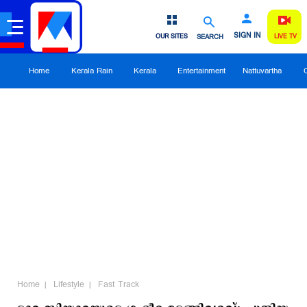
SIGN IN
OUR SITES
SEARCH
LIVE TV
Home
Kerala Rain
Kerala
Entertainment
Nattuvartha
Home
Lifestyle
Fast Track