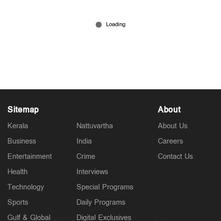
വേഗം വാങ്ങിക്കോ ; ഏപ്രില്‍ ഒന്നുമുതല്‍ വാഹന
വില കൂടും
Mar 25, 2025
Sitemap
About
Kerala
Nattuvartha
About Us
Business
India
Careers
Entertainment
Crime
Contact Us
Health
Interviews
Technology
Special Programs
Sports
Daily Programs
Gulf & Global
Digital Exclusives