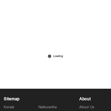
സ്പീഡ് ന്യൂസ് 9.30 PM, ഓഗസ്റ്റ് 06, 2026
Aug 06, 2026
Sitemap
About
Kerala
Nattuvartha
About Us