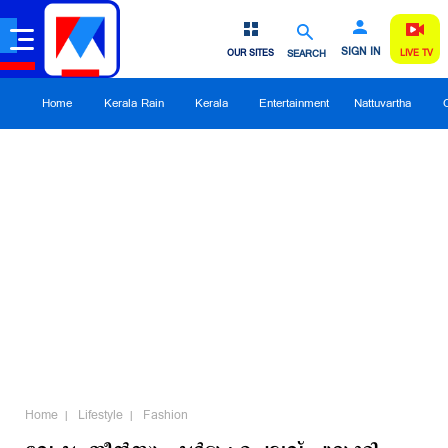
SIGN IN
OUR SITES
SEARCH
LIVE TV
Home
Kerala Rain
Kerala
Entertainment
Nattuvartha
Home
Lifestyle
Fashion