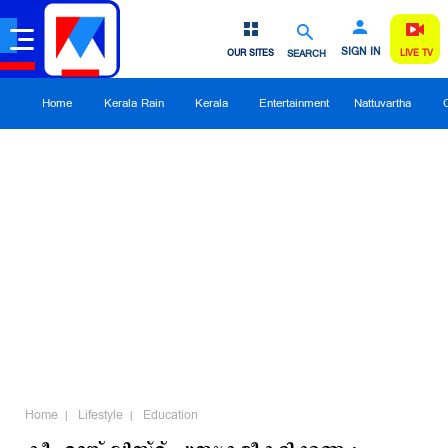
SIGN IN
OUR SITES
SEARCH
LIVE TV
Home
Kerala Rain
Kerala
Entertainment
Nattuvartha
Home
Lifestyle
Education