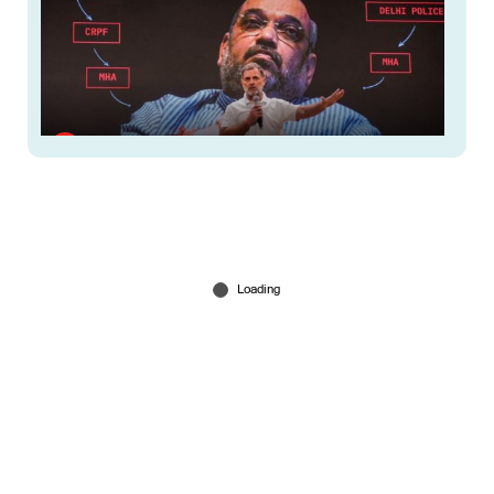
ആര്‍എസ്എസിനോടും ബിജെപിയോടും മാപ്പ്
പറയില്ല; അമിത് ഷായെ പുറത്താക്കണം: രാഹുല്‍
ഗാന്ധി
Jul 29, 2026