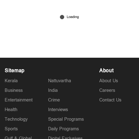
പി.എസ്.സി പരീക്ഷാ ക്രമക്കേട്: ഉദ്യോഗസ്ഥര്‍
പ്രതികള്‍; എഫ്‌ഐആര്‍ റജിസ്റ്റർ ചെയ്ത്
എസ്.ഐ.ടി
Jul 29, 2026
Sitemap
About
Kerala
Nattuvartha
About Us
Business
India
Careers
Entertainment
Crime
Contact Us
Health
Interviews
Technology
Special Programs
Sports
Daily Programs
Gulf & Global
Digital Exclusives