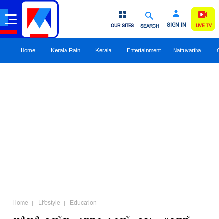
SIGN IN
OUR SITES
SEARCH
LIVE TV
Home
Kerala Rain
Kerala
Entertainment
Nattuvartha
Home
Lifestyle
Education